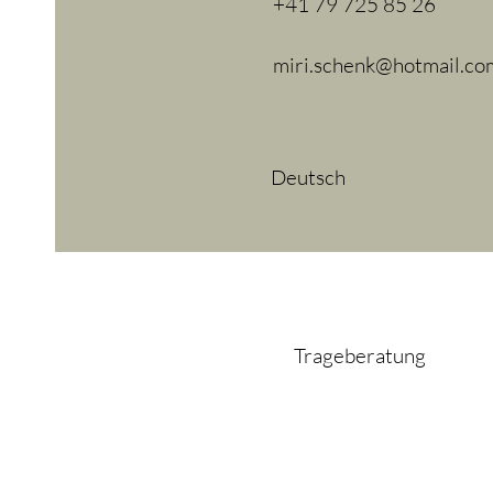
+41 79 725 85 26
miri.schenk@hotmail.co
Deutsch
Trageberatung