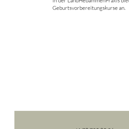
In der LandHebammenPraxis biet
Geburtsvorbereitungskurse an.